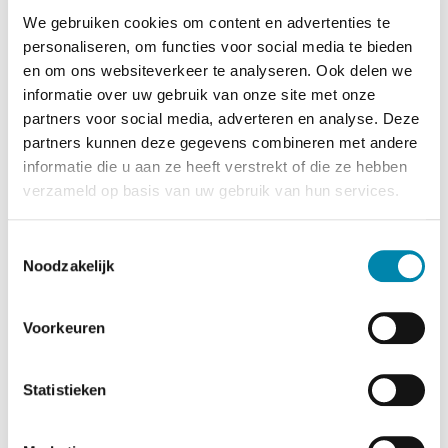
onderweg bent.
We gebruiken cookies om content en advertenties te
personaliseren, om functies voor social media te bieden
Laden duurt iets langer dan tanken. Bij een snellader
en om ons websiteverkeer te analyseren. Ook delen we
ben je binnen een halfuur weer tot 80% opgeladen.
informatie over uw gebruik van onze site met onze
Thuis duurt het wat langer, meestal laad je je MINI ’s
partners voor social media, adverteren en analyse. Deze
nachts of tijdens het werk op.
partners kunnen deze gegevens combineren met andere
Geen eigen parkeerplek? Geen probleem. Vraag bij
informatie die u aan ze heeft verstrekt of die ze hebben
jouw gemeente een openbare laadpaal aan. Zo laad je
verzameld op basis van uw gebruik van hun services.
je MINI eenvoudig op, zelfs zonder eigen parkeerplek.
Toestemmingsselectie
Noodzakelijk
Voorkeuren
VEELGESTELDE VRAGEN OVER
Statistieken
ELEKTRISCH RIJDEN