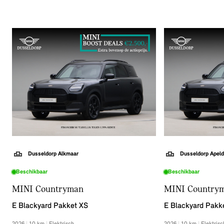
elektrisch.
Dusseldorp Alkmaar
Dusseldorp Apeld
Beschikbaar
Beschikbaar
MINI Countryman
MINI Country
E Blackyard Pakket XS
E Blackyard Pakk
2026
|
10
km
|
Elektrisch
2026
|
10
km
|
Elektrisc