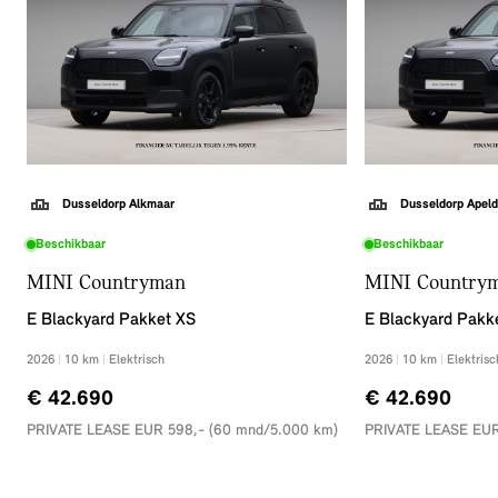
we erbij kunnen aanbieden. Tot ziens in onze showroom!
Dusseldorp Alkmaar
Dusseldorp Apeld
Beschikbaar
Beschikbaar
MINI Countryman
MINI Country
E Blackyard Pakket XS
E Blackyard Pakk
2026
|
10
km
|
Elektrisch
2026
|
10
km
|
Elektrisc
€ 42.690
€ 42.690
PRIVATE LEASE EUR 598,- (60 mnd/5.000 km)
PRIVATE LEASE EUR