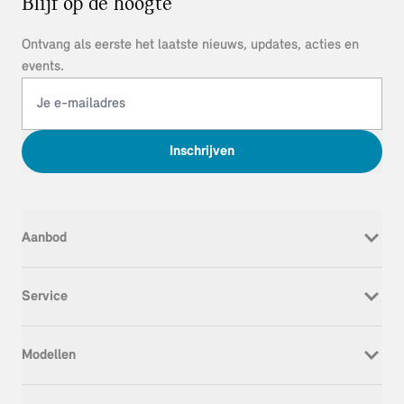
Blijf op de hoogte
Ontvang als eerste het laatste nieuws, updates, acties en
events.
Inschrijven
Aanbod
Nieuw
Service
Occasion
Werkplaatsafspraak
Modellen
Onderhoud & Reparatie
Service Inclusive
MINI Cooper Electric
APK