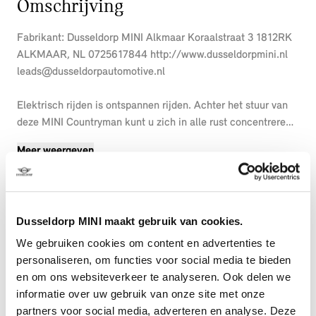
Omschrijving
Fabrikant: Dusseldorp MINI Alkmaar Koraalstraat 3 1812RK
ALKMAAR, NL 0725617844 http://www.dusseldorpmini.nl
leads@dusseldorpautomotive.nl
Elektrisch rijden is ontspannen rijden. Achter het stuur van
deze MINI Countryman kunt u zich in alle rust concentreren
op de weg. Een elektrische auto is echt niet meer alleen
Meer weergeven
voor korte ritjes. Het rijbereik van deze auto biedt voldoende
ruimte voor uw dagelijkse ritten. Daardoor kan het opladen
vaak 's nachts gebeuren. Dit is een splinternieuwe auto, die
nu uit voorraad leverbaar is. De krachtige motor geeft deze
Dusseldorp MINI maakt gebruik van cookies.
MINI uitstekende prestaties. Doe maar luxe! Neem plaats in
de verwarmbare voorstoelen en voel de weldaad in koude
We gebruiken cookies om content en advertenties te
dagen. Een handige voorziening op deze auto is de
personaliseren, om functies voor social media te bieden
elektrische achterklep die u op afstand kunt openen. In deze
en om ons websiteverkeer te analyseren. Ook delen we
MINI profiteert u onder andere ook van: 19 inch lichtmetalen
informatie over uw gebruik van onze site met onze
velgen, Full LED koplampen, trailer assistent,
partners voor social media, adverteren en analyse. Deze