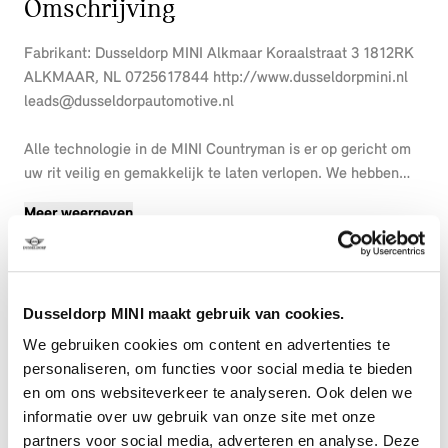
Omschrijving
Fabrikant: Dusseldorp MINI Alkmaar Koraalstraat 3 1812RK
ALKMAAR, NL 0725617844 http://www.dusseldorpmini.nl
leads@dusseldorpautomotive.nl
Alle technologie in de MINI Countryman is er op gericht om
uw rit veilig en gemakkelijk te laten verlopen. We hebben
het hier over een nieuwe auto, hij is nu direct leverbaar. In
Meer weergeven
deze auto vindt u een benzinemotor en een automatische
transmissie. Tijdens de koude maanden is stoelverwarming
een voorziening die u niet wilt missen. Een praktische extra
is de elektrisch bedienbare achterklep die opent en sluit met
Dusseldorp MINI maakt gebruik van cookies.
een druk op de knop. Tot de voorzieningen van deze auto
behoren 18 inch lichtmetalen velgen, LED koplampen, trailer
We gebruiken cookies om content en advertenties te
assistent, antracietkleurige hemelbekleding, donker getint
personaliseren, om functies voor social media te bieden
glas achter en in delen neerklapbare achterbank.
en om ons websiteverkeer te analyseren. Ook delen we
informatie over uw gebruik van onze site met onze
Rijfuncties worden glashelder en overzichtelijk weergegeven
partners voor social media, adverteren en analyse. Deze