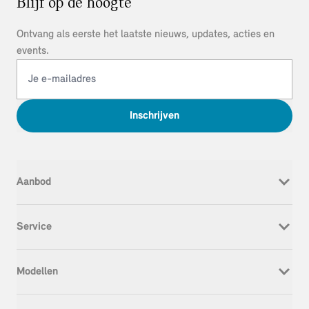
Blijf op de hoogte
Ontvang als eerste het laatste nieuws, updates, acties en
events.
Inschrijven
Aanbod
Nieuw
Service
Occasion
Werkplaatsafspraak
Modellen
Onderhoud & Reparatie
Service Inclusive
MINI Cooper Electric
APK