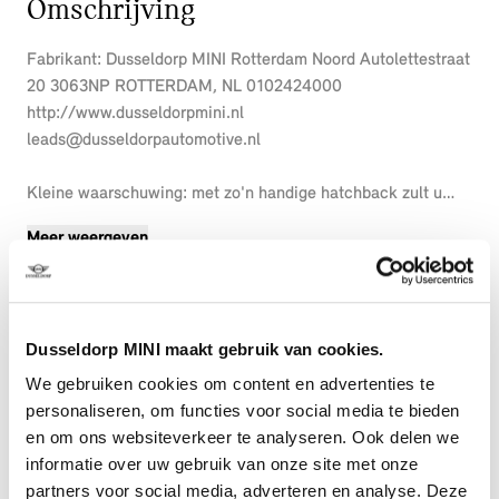
Omschrijving
Fabrikant: Dusseldorp MINI Rotterdam Noord Autolettestraat
20 3063NP ROTTERDAM, NL 0102424000
http://www.dusseldorpmini.nl
leads@dusseldorpautomotive.nl
Kleine waarschuwing: met zo'n handige hatchback zult u
voortaan wel regelmatig wat vriendenritjes moeten maken
Meer weergeven
vanwege z'n handige laadmogelijkheden. Deze nieuwe auto
is nu uit voorraad leverbaar. Een krachtige motor geeft deze
auto zijn sportieve prestaties. Deze MINI Cooper S heeft niet
alleen verwarmbare voorstoelen, maar ze zijn ook nog eens
Dusseldorp MINI maakt gebruik van cookies.
voorzien van massagefunctie. Dankzij de elektrische
stoelbediening is het gemakkelijk om de optimale zitpositie
We gebruiken cookies om content en advertenties te
te vinden. Een praktische extra is de elektrisch bedienbare
personaliseren, om functies voor social media te bieden
achterklep die opent en sluit met een druk op de knop.
en om ons websiteverkeer te analyseren. Ook delen we
Overdag een weidse zichthoek en 's avonds het lichtspel in
informatie over uw gebruik van onze site met onze
de binnenruimte: dat geeft het glazen panoramadak! Bij de
partners voor social media, adverteren en analyse. Deze