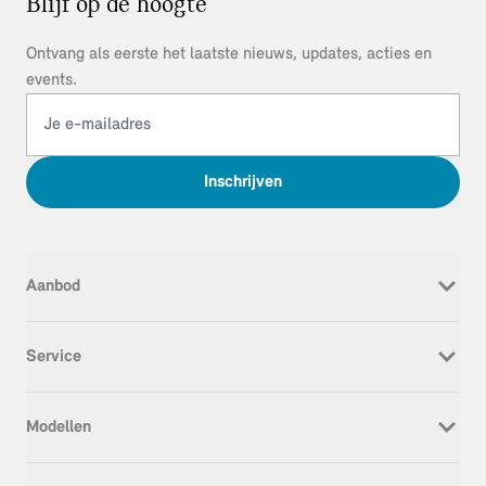
Blijf op de hoogte
Ontvang als eerste het laatste nieuws, updates, acties en
events.
Inschrijven
Aanbod
Nieuw
Service
Occasion
Werkplaatsafspraak
Modellen
Onderhoud & Reparatie
Service Inclusive
MINI Cooper Electric
APK