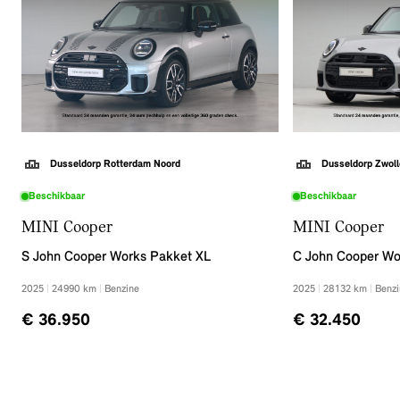
Maak nu snel een afspraak om deze auto te bekijken.
Dusseldorp Rotterdam Noord
Dusseldorp Zwoll
Beschikbaar
Beschikbaar
MINI Cooper
MINI Cooper
S John Cooper Works Pakket XL
C John Cooper Wo
2025
|
24990
km
|
Benzine
2025
|
28132
km
|
Benzi
€ 36.950
€ 32.450