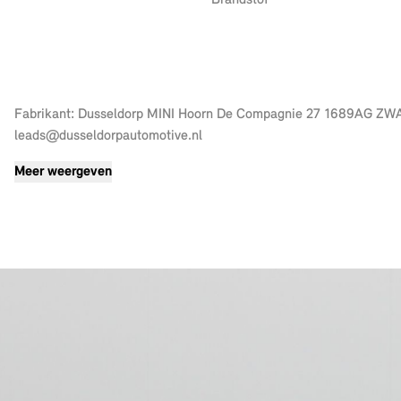
Brandstof
Fabrikant: Dusseldorp MINI Hoorn De Compagnie 27 1689AG ZWAAG, NL 0229282100 http://www.dusseldorpmini.nl
leads@dusseldorpautomotive.nl
Meer weergeven