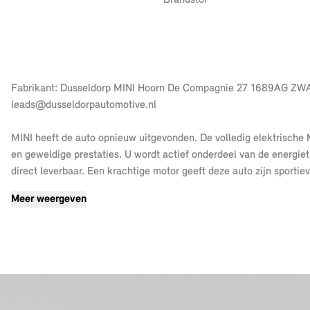
Brandstof
Fabrikant: Dusseldorp MINI Hoorn De Compagnie 27 1689AG ZWAAG, NL 0229282100 http://www.dusseldorpmini.nl
leads@dusseldorpautomotive.nl
MINI heeft de auto opnieuw uitgevonden. De volledig elektrische 
en geweldige prestaties. U wordt actief onderdeel van de energietr
direct leverbaar. Een krachtige motor geeft deze auto zijn sportie
compleet in de watten met de verwarmbare voorstoelen. De sport
Meer weergeven
strakke en sportieve uitstraling. Natuurlijk behoren LED koplampen
getint glas achter, in delen neerklapbare achterbank en LED-acht
Dankzij het digitale dashboard leest u alle benodigde info gemakke
achteruitrijden of inparkeren. De achteruitrijcamera houdt alles i
om deze auto onderweg te bedienen. Deze MINI Aceman is 'conne
zijn uit te lezen via een speciale app, ook op afstand. Deze auto 