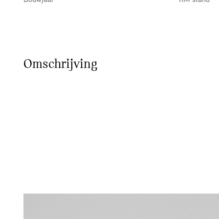
Bouwjaar
KM stand
Omschrijving