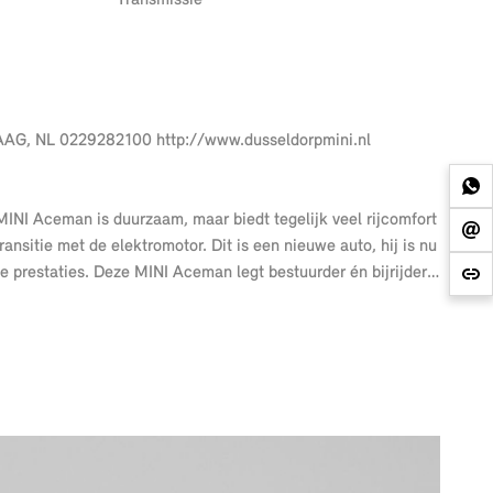
Transmissie
MINI Aceman is duurzaam, maar biedt tegelijk veel rijcomfort
ansitie met de elektromotor. Dit is een nieuwe auto, hij is nu
ve prestaties. Deze MINI Aceman legt bestuurder én bijrijder
stoelen geven het interieur van deze Aceman een super
, trailer assistent, antracietkleurige hemelbekleding, donker
erlichten ook tot de uitrusting van deze complete auto.
lijk en overzichtelijk af. Nooit meer problemen bij
n de gaten! Spraaksturing maakt het eenvoudiger en veiliger
cted'. Belangrijke functies worden permanent gemeten en
kent elke bestemming als z'n broekzak, dankzij het