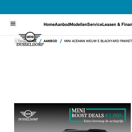
Home
Aanbod
Modellen
Service
Leasen & Finan
Skip to content
|
Terug
HOME
AANBOD
MINI ACEMAN NIEUW E BLACKYARD PAKKET