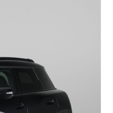
, achteropkomend verkeer waarschuwing, automatische
r.
g het verkeer om u heen te monitoren en er op te reageren.
en met het overzicht van een straaljagerpiloot? De
innen uw gezichtsveld, zodat u uw blik nooit hoeft te
nooit per ongeluk buiten de rijstrook. Forward collision
eiligheidsfeatures heeft deze MINI bovendien
ermoeidheidsherkenning, autonoom remsysteem en
rieksgarantie. We maken graag een afspraak met u om deze