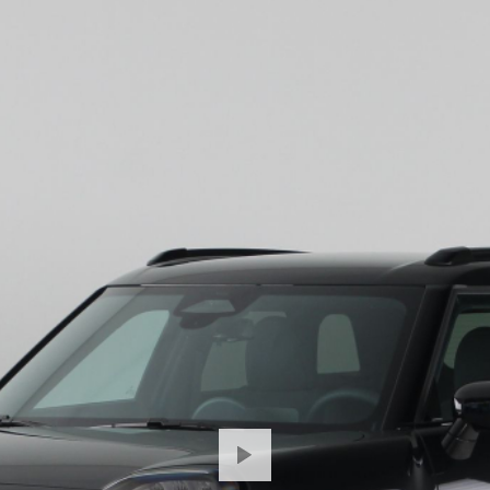
navigatiesysteem. Extra opties op deze auto zijn: WIFI-hotspot
airconditioning, draadloos opladen, DAB ontvangst en regensenso
De geavanceerde technologie in deze MINI is in staat om onderwe
Zo hebt u als het ware een automatische co-piloot aan boord. Rijd
praktische en veilige head-up display projecteert dashboardinfo b
verplaatsen. Oog op de weg! Met het Lane-keeping systeem komt u 
warning waarschuwt voor een kop-staart botsing. Bovenop deze v
voetgangersbescherming, dodehoekdetectie, hill hold functie, v
bandenspanningcontrolesysteem.
Vanzelfsprekend leveren wij deze nieuwe auto met volledige fab
Aceman bij ons te komen bekijken.