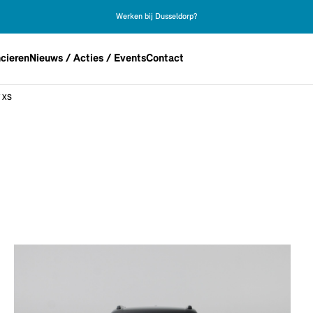
Werken bij Dusseldorp?
cieren
Nieuws / Acties / Events
Contact
 XS