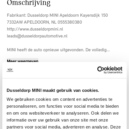
Omschrijving
Fabrikant: Dusseldorp MINI Apeldoorn Kayersdijk 150
7332AW APELDOORN, NL 0555380380
http://www.dusseldorpmini.nl
leads@dusseldorpautomotive.nl
MINI heeft de auto opnieuw uitgevonden. De volledig
elektrische MINI Aceman is duurzaam, maar biedt tegelijk
Meer weergeven
veel rijcomfort en geweldige prestaties. U wordt actief
onderdeel van de energietransitie met de elektromotor. Dit is
een nieuwe auto, hij is nu direct leverbaar. Een krachtige
motor geeft deze auto zijn sportieve prestaties. Deze MINI
Dusseldorp MINI maakt gebruik van cookies.
Aceman legt bestuurder én bijrijder compleet in de watten
met de verwarmbare voorstoelen. De sportstoelen geven het
We gebruiken cookies om content en advertenties te
interieur van deze Aceman een super strakke en sportieve
personaliseren, om functies voor social media te bieden
uitstraling. Natuurlijk behoren LED koplampen, trailer
en om ons websiteverkeer te analyseren. Ook delen we
assistent, antracietkleurige hemelbekleding, donker getint
informatie over uw gebruik van onze site met onze
glas achter, in delen neerklapbare achterbank en LED-
partners voor social media, adverteren en analyse. Deze