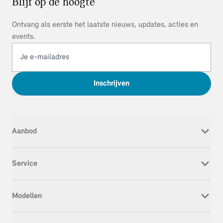
Blijf op de hoogte
Ontvang als eerste het laatste nieuws, updates, acties en
events.
Inschrijven
Aanbod
Nieuw
Service
Occasion
Werkplaatsafspraak
Modellen
Onderhoud & Reparatie
Service Inclusive
MINI Cooper Electric
APK