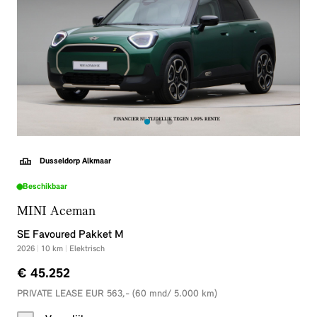
Dusseldorp Alkmaar
Beschikbaar
MINI Aceman
SE Favoured Pakket M
2026
|
10
km
|
Elektrisch
€ 45.252
PRIVATE LEASE EUR 563,- (60 mnd/ 5.000 km)