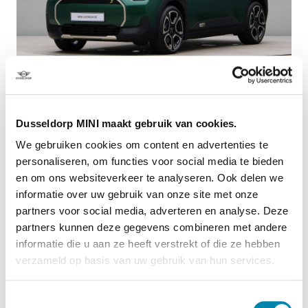
Dusseldorp Apeldoorn
Dusseldorp MINI maakt gebruik van cookies.
Beschikbaar
We gebruiken cookies om content en advertenties te
MINI Aceman
personaliseren, om functies voor social media te bieden
en om ons websiteverkeer te analyseren. Ook delen we
SE Favoured Pakket M
informatie over uw gebruik van onze site met onze
2026
|
10
km
|
Elektrisch
partners voor social media, adverteren en analyse. Deze
€ 45.252
partners kunnen deze gegevens combineren met andere
PRIVATE LEASE EUR 635,- (60 mnd/5.000 km)
informatie die u aan ze heeft verstrekt of die ze hebben
verzameld op basis van uw gebruik van hun services.
Vergelijken
Toestemmingsselectie