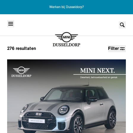
Werken bij Dusseldorp?
Skip to content
276
resultaten
Filter