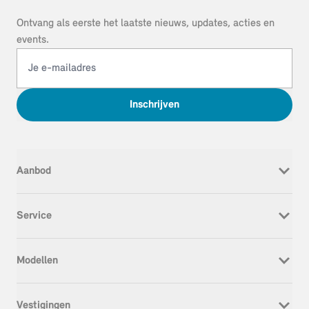
Ontvang als eerste het laatste nieuws, updates, acties en
events.
Inschrijven
Aanbod
Nieuw
Service
Occasion
Werkplaatsafspraak
Modellen
Onderhoud & Reparatie
Service Inclusive
MINI Cooper Electric
APK
Vestigingen
MINI Cooper