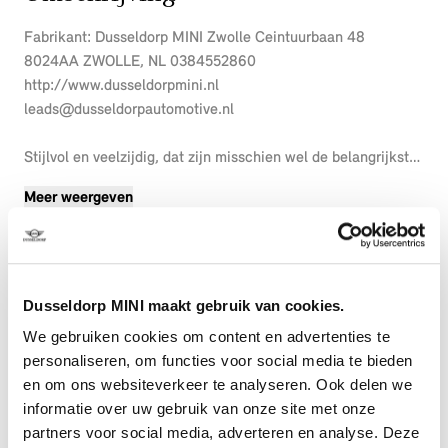
Fabrikant: Dusseldorp MINI Zwolle Ceintuurbaan 48
8024AA ZWOLLE, NL 0384552860
http://www.dusseldorpmini.nl
leads@dusseldorpautomotive.nl
Stijlvol en veelzijdig, dat zijn misschien wel de belangrijkste
kenmerken van de MINI Countryman. Dit exemplaar is
Meer weergeven
bovendien voorzien van verschillende systemen die het
autorijden aangenamer en veiliger maken. Met zijn
benzinemotor en automatische transmissie is dit een prima
auto voor nog vele kilometers. Stoelverwarming hoort ook bij
de uitrusting van deze auto. Bij de rijke uitrusting horen ook
Dusseldorp MINI maakt gebruik van cookies.
17 inch lichtmetalen velgen, LED koplampen, dakspoiler,
We gebruiken cookies om content en advertenties te
donker getint glas achter, in delen neerklapbare achterbank
personaliseren, om functies voor social media te bieden
en LED-achterlichten.
en om ons websiteverkeer te analyseren. Ook delen we
informatie over uw gebruik van onze site met onze
Kommaar-kommaar-kommaar, aldus de achteruitrijcamera.
partners voor social media, adverteren en analyse. Deze
Iedere centimeter vrije ruimte komt haarscherp in beeld.