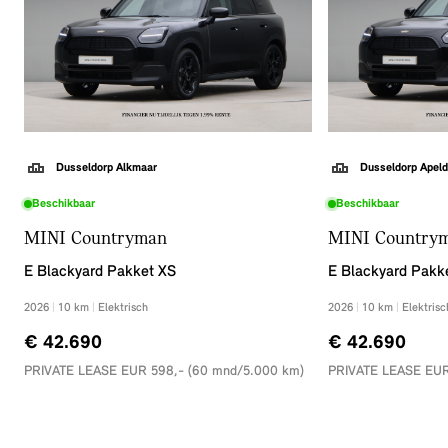
Dusseldorp Alkmaar
Dusseldorp Apeld
Beschikbaar
Beschikbaar
MINI Countryman
MINI Country
E Blackyard Pakket XS
E Blackyard Pakk
2026
|
10
km
|
Elektrisch
2026
|
10
km
|
Elektrisc
€ 42.690
€ 42.690
PRIVATE LEASE EUR 598,- (60 mnd/5.000 km)
PRIVATE LEASE EUR