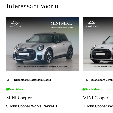
Interessant voor u
ons, om een afspraak te maken.
Dusseldorp Rotterdam Noord
Dusseldorp Zwoll
Beschikbaar
Beschikbaar
MINI Cooper
MINI Cooper
S John Cooper Works Pakket XL
C John Cooper Wo