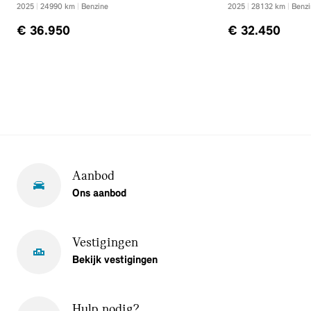
2025
|
24990
km
|
Benzine
2025
|
28132
km
|
Benzi
€ 36.950
€ 32.450
Aanbod
Ons aanbod
Vestigingen
Bekijk vestigingen
Hulp nodig?