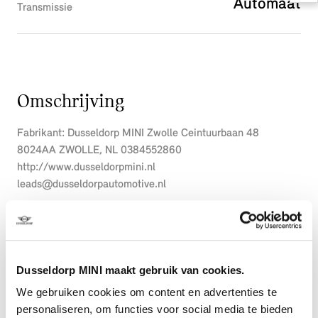
Automaat
Transmissie
Omschrijving
Fabrikant: Dusseldorp MINI Zwolle Ceintuurbaan 48
8024AA ZWOLLE, NL 0384552860
http://www.dusseldorpmini.nl
leads@dusseldorpautomotive.nl
Bij het ontwerpen van de MINI Cooper stonden uw comfort
en uw veiligheid centraal. De krachtige benzinemotor van
Meer weergeven
deze auto is gekoppeld aan een automatische transmissie.
Dusseldorp MINI maakt gebruik van cookies.
Bestuurder en bijrijder krijgen een warm welkom: deze MINI
Cooper is voorzien van verwarmbare voorstoelen. Het glazen
We gebruiken cookies om content en advertenties te
panoramadak laat u genieten van een wijds uitzicht en meer
personaliseren, om functies voor social media te bieden