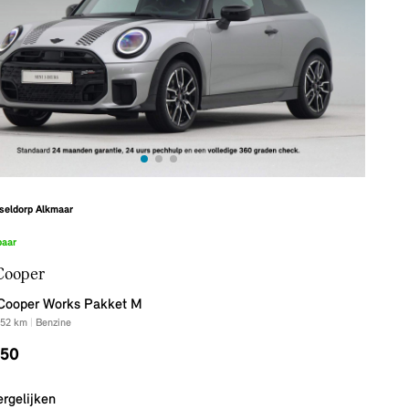
seldorp Alkmaar
baar
Cooper
Cooper Works Pakket M
52
km
|
Benzine
750
ergelijken