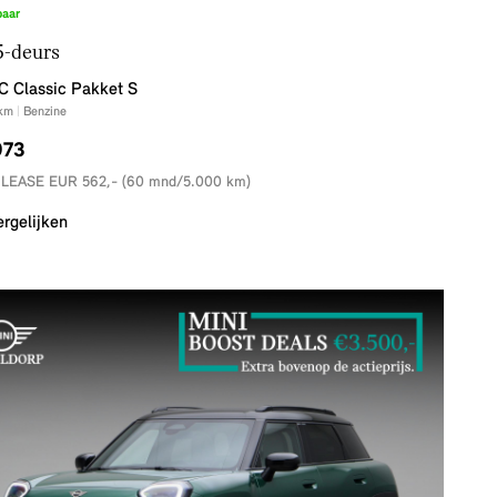
baar
5-deurs
C Classic Pakket S
km
|
Benzine
973
 LEASE EUR 562,- (60 mnd/5.000 km)
ergelijken