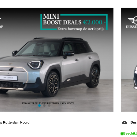
rp Rotterdam Noord
Dus
Beschik