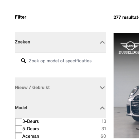
Filter
277
resultat
Zoeken
Nieuw / Gebruikt
Occasion
157
Model
Nieuw
120
Company Car
53
3-Deurs
13
5-Deurs
31
Aceman
60