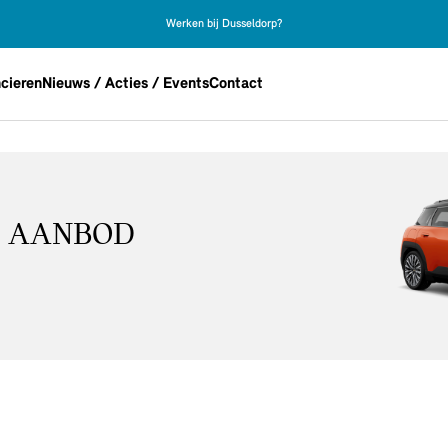
Werken bij Dusseldorp?
cieren
Nieuws / Acties / Events
Contact
I AANBOD