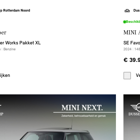
rp Rotterdam Noord
Dus
Beschik
per
MINI 
er Works Pakket XL
SE Favo
m
|
Benzine
2024
|
14
€ 39.
ijken
V