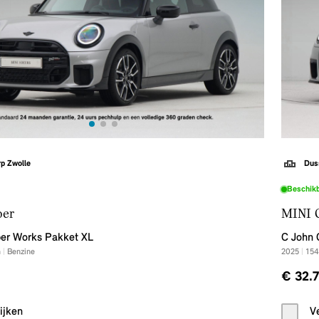
p Zwolle
Dus
Beschik
per
MINI 
er Works Pakket XL
C John 
m
|
Benzine
2025
|
154
€ 32.
ijken
V