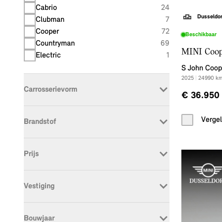
Cabrio
24
Dusseldo
Clubman
7
Cooper
72
Beschikbaar
Countryman
69
MINI Coo
Electric
1
S John Coop
2025
|
24990
k
Carrosserievorm
€ 36.950
Cabriolet
24
Vergel
Brandstof
Hatchback
120
Stationwagon
7
Benzine
144
SUV
126
Prijs
Elektrisch
128
Hybrid
5
Vestiging
Dusseldorp Alkmaar
40
Bouwjaar
Dusseldorp Apeldoorn
31