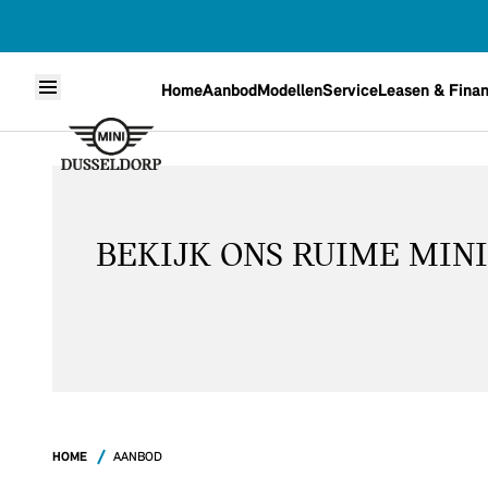
Home
Aanbod
Modellen
Service
Leasen & Finan
Skip to content
BEKIJK ONS RUIME MIN
HOME
AANBOD