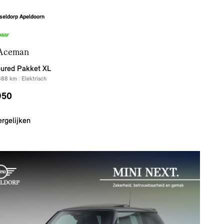
seldorp Apeldoorn
baar
Aceman
ured Pakket XL
888
km
|
Elektrisch
950
ergelijken