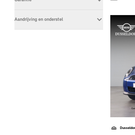
Garantie
BTW Is Niet Aftrekbaar
21
E
32
F
4
MINI NEXT
159
Aandrijving en onderstel
Adaptief Onderstel
79
Automatische Sporttransmissie Met
75
Stuurschakeling
Automatische Transmissie
70
Hill Hold Functie
221
Sportonderstel
9
Dusseldo