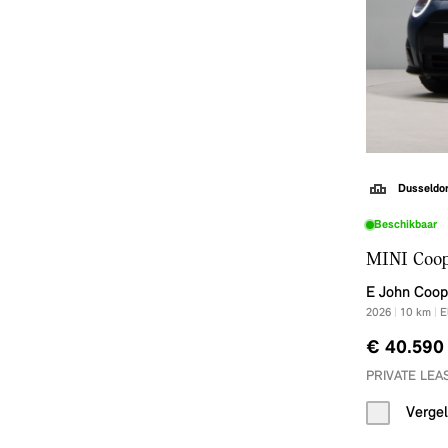
Dusseldor
Beschikbaar
MINI Coo
E John Coop
2026
|
10
km
|
E
€ 40.590
PRIVATE LEAS
Vergel