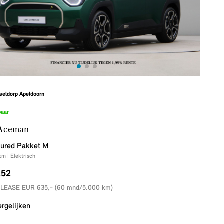
seldorp Apeldoorn
baar
Aceman
ured Pakket M
km
|
Elektrisch
252
 LEASE EUR 635,- (60 mnd/5.000 km)
ergelijken