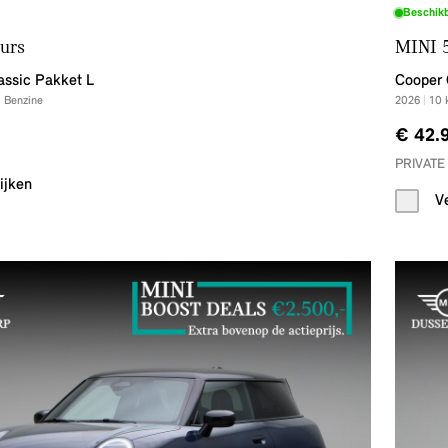
Beschik
urs
MINI 
assic Pakket L
Cooper 
|
Benzine
2026
|
10
€ 42.
PRIVATE
ijken
V