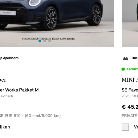
p Apeldoorn
Dus
Beschik
per
MINI 
er Works Pakket M
SE Favo
lektrisch
2026
|
10
€ 45.
E EUR 510,- (60 mnd/5.000 km)
PRIVATE
ijken
V