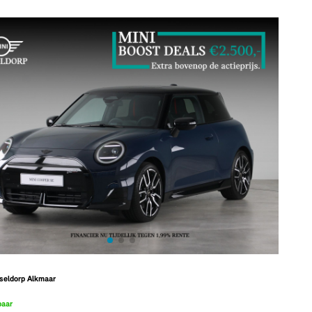
seldorp Alkmaar
baar