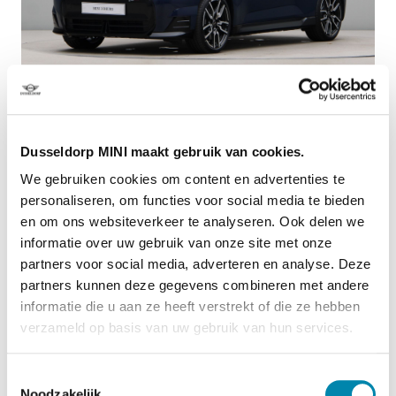
Dusseldorp Apeldoorn
Dusseldorp MINI maakt gebruik van cookies.
Beschikbaar
We gebruiken cookies om content en advertenties te
MINI Cooper
personaliseren, om functies voor social media te bieden
E John Cooper Works Pakket M
en om ons websiteverkeer te analyseren. Ook delen we
2026
|
10
km
|
Elektrisch
informatie over uw gebruik van onze site met onze
partners voor social media, adverteren en analyse. Deze
€ 40.590
partners kunnen deze gegevens combineren met andere
PRIVATE LEASE EUR 510,- (60 mnd/5.000 km)
informatie die u aan ze heeft verstrekt of die ze hebben
Vergelijken
verzameld op basis van uw gebruik van hun services.
Toestemmingsselectie
Noodzakelijk