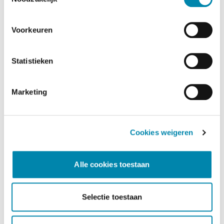
Voorkeuren
Statistieken
Marketing
Cookies weigeren
Dusseldorp Apeldoorn
Alle cookies toestaan
Beschikbaar
MINI Aceman
Selectie toestaan
SE Favoured Pakket M
2026
|
10
km
|
Elektrisch