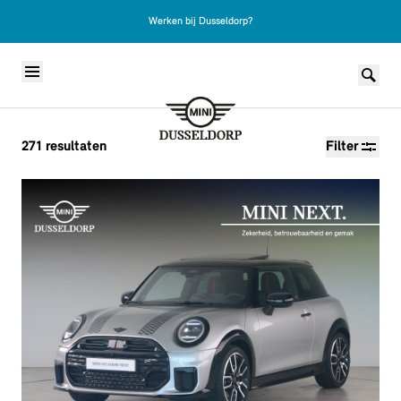
Werken bij Dusseldorp?
Skip to content
271
resultaten
Filter