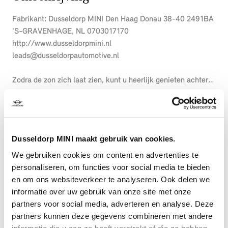
Fabrikant: Dusseldorp MINI Den Haag Donau 38-40 2491BA
'S-GRAVENHAGE, NL 0703017170
http://www.dusseldorpmini.nl
leads@dusseldorpautomotive.nl
Zodra de zon zich laat zien, kunt u heerlijk genieten achter
het stuur van deze cabriolet. Dit is een auto die is ontworpen
Meer weergeven
voor uw comfort. Deze MINI Cabrio van het bouwjaar 2026
heeft 501 kilometer op de teller staan. Met een viercilinder
benzinemotor en een automatische transmissie beschikt
Dusseldorp MINI maakt gebruik van cookies.
deze MINI over uitstekende prestaties. De R in de maand?
Dan is het tijd voor de luxe van de meegeleverde
We gebruiken cookies om content en advertenties te
stoelverwarming! De uitmonstering van deze auto wordt
personaliseren, om functies voor social media te bieden
gecompleteerd door onder meer LED koplampen en
en om ons websiteverkeer te analyseren. Ook delen we
windscherm.
informatie over uw gebruik van onze site met onze
partners voor social media, adverteren en analyse. Deze
Dankzij het Harman/Kardon audiosysteem beluister u
partners kunnen deze gegevens combineren met andere
muziek alsof u er 'live' bij bent. Voor storingvrije digitale