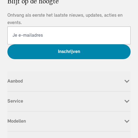
Blijf op de hoogte
Ontvang als eerste het laatste nieuws, updates, acties en
events.
Inschrijven
Aanbod
Nieuw
Service
Occasion
Werkplaatsafspraak
Modellen
Onderhoud & Reparatie
Service Inclusive
MINI Cooper Electric
APK