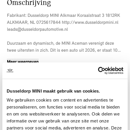
Omschrijving
Fabrikant: Dusseldorp MINI Alkmaar Koraalstraat 3 1812RK
ALKMAAR, NL 0725617844 http://www.dusseldorpmini.nl
leads@dusseldorpautomotive.nl
Duurzaam en dynamisch, de MINI Aceman verenigt deze
twee uitersten in zich. Dit is een auto uit 2026, er staat 10
kilometer op de teller. Het rijden met deze auto is werkelijk
Meer weergeven
grenzeloos, want de actieradius is groot genoeg voor allerlei
veelvoorkomende ritten en de tijd om de accu's op te laden
is prima in te passen in uw dagelijkse bezigheden. Het gaat
hier om een nieuwe auto, hij is nu direct leverbaar. De
Dusseldorp MINI maakt gebruik van cookies.
krachtige motor geeft deze MINI uitstekende prestaties. In
weer een wind een cabrio-gevoel? Daarvoor zorgt het
We gebruiken cookies om content en advertenties te
elektrisch bediende glazen panorama dak. En het moeiteloos
personaliseren, om functies voor social media te bieden
in- en uitladen is te danken aan de elektrisch bedienbare
en om ons websiteverkeer te analyseren. Ook delen we
achterklep. De stoelverwarming maakt het interieur snel
informatie over uw gebruik van onze site met onze
behaaglijk op koude dagen. U wordt in deze auto ook
partners voor social media, adverteren en analyse. Deze