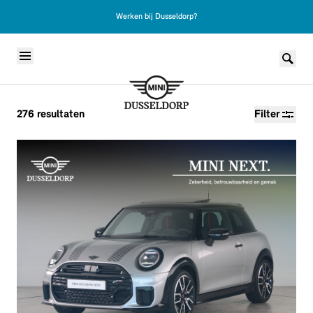
Werken bij Dusseldorp?
Skip to content
276
resultaten
Filter