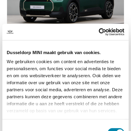
Dusseldorp Apeldoorn
Dusseldorp MINI maakt gebruik van cookies.
Beschikbaar
We gebruiken cookies om content en advertenties te
MINI Aceman
personaliseren, om functies voor social media te bieden
en om ons websiteverkeer te analyseren. Ook delen we
SE Favoured Pakket M
informatie over uw gebruik van onze site met onze
2026
|
10
km
|
Elektrisch
partners voor social media, adverteren en analyse. Deze
€ 45.252
partners kunnen deze gegevens combineren met andere
PRIVATE LEASE EUR 635,- (60 mnd/5.000 km)
informatie die u aan ze heeft verstrekt of die ze hebben
verzameld op basis van uw gebruik van hun services.
Vergelijken
Toestemmingsselectie