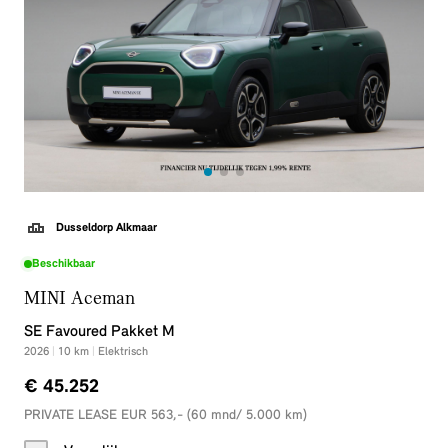
Dusseldorp Alkmaar
Beschikbaar
MINI Aceman
SE Favoured Pakket M
2026
|
10
km
|
Elektrisch
€ 45.252
PRIVATE LEASE EUR 563,- (60 mnd/ 5.000 km)