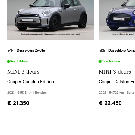
Dusseldorp Zwolle
Dusseldorp Alkm
Beschikbaar
Beschikbaar
MINI 3-deurs
MINI 3-deurs
Cooper Camden Edition
Cooper Dalston Ed
2023
|
59538
km
|
Benzine
2021
|
54723
km
|
Benzi
€ 21.350
€ 22.450