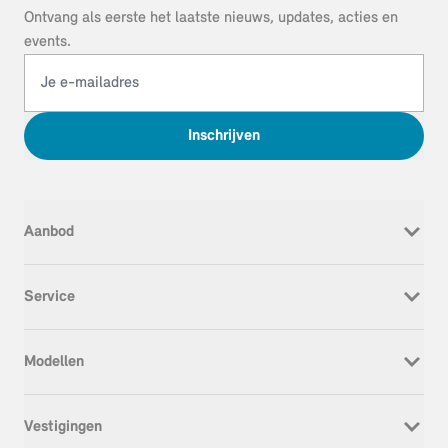
Ontvang als eerste het laatste nieuws, updates, acties en
events.
Inschrijven
Aanbod
Nieuw
Service
Occasion
Werkplaatsafspraak
Modellen
Onderhoud & Reparatie
Service Inclusive
MINI Cooper Electric
APK
Vestigingen
MINI Cooper
Schadeherstel