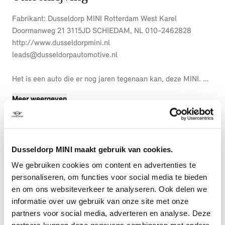
Fabrikant: Dusseldorp MINI Rotterdam West Karel
Doormanweg 21 3115JD SCHIEDAM, NL 010-2462828
http://www.dusseldorpmini.nl
leads@dusseldorpautomotive.nl
Het is een auto die er nog jaren tegenaan kan, deze MINI. De
onderhoudsgeschiedenis is bekend, de kilometerteller staat
Meer weergeven
op 48663. De benzinemotor geeft deze auto sportieve
prestaties en zorgt voor een laag brandstofverbruik. De
sportstoelen geven het interieur van deze 3-deurs een super
strakke en sportieve uitstraling. Fun en functie wordt
Dusseldorp MINI maakt gebruik van cookies.
samengebracht in het elektrisch bedienbare glazen
panoramadak. U wordt in deze auto ook getrakteerd op 16
We gebruiken cookies om content en advertenties te
inch lichtmetalen velgen, LED koplampen, dakspoiler, witte
personaliseren, om functies voor social media te bieden
knipperlichten, in delen neerklapbare achterbank en LED-
en om ons websiteverkeer te analyseren. Ook delen we
achterlichten.
informatie over uw gebruik van onze site met onze
partners voor social media, adverteren en analyse. Deze
Vanaf elke plek contact maken met deze auto: dat kan met