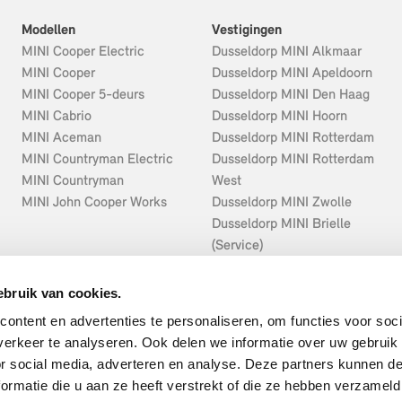
Modellen
Vestigingen
MINI Cooper Electric
Dusseldorp MINI Alkmaar
MINI Cooper
Dusseldorp MINI Apeldoorn
MINI Cooper 5-deurs
Dusseldorp MINI Den Haag
MINI Cabrio
Dusseldorp MINI Hoorn
MINI Aceman
Dusseldorp MINI Rotterdam
MINI Countryman Electric
Dusseldorp MINI Rotterdam
MINI Countryman
West
MINI John Cooper Works
Dusseldorp MINI Zwolle
Dusseldorp MINI Brielle
(Service)
Dusseldorp MINI Deventer
(Service)
bruik van cookies.
Dusseldorp MINI Oostzaan
ontent en advertenties te personaliseren, om functies voor soci
(Service)
erkeer te analyseren. Ook delen we informatie over uw gebruik
Dusseldorp MINI Wateringen
or social media, adverteren en analyse. Deze partners kunnen 
(Service)
ormatie die u aan ze heeft verstrekt of die ze hebben verzameld
Vacatures