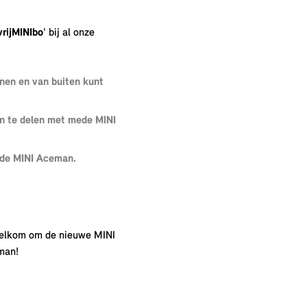
vrijMINIbo
' bij al onze
nnen en van buiten kunt
en te delen met mede MINI
r de MINI Aceman.
welkom om de nieuwe MINI
man!