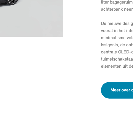
liter bagageruimt
achterbank neer
De nieuwe design
vooral in het int
minimalisme vol
Issigonis, de on
centrale OLED-d
tuimelschakelaa
elementen uit de
Meer over 