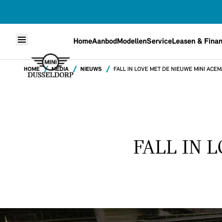
Home
Aanbod
Modellen
Service
Leasen & Finan
Skip to content
HOME
MEDIA
NIEUWS
FALL IN LOVE MET DE NIEUWE MINI ACE
FALL IN 