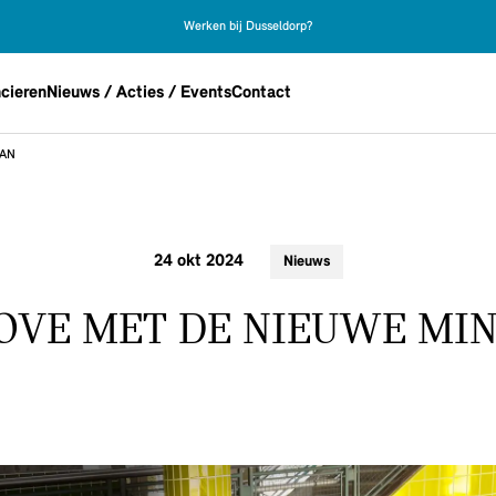
Werken bij Dusseldorp?
cieren
Nieuws / Acties / Events
Contact
MAN
24 okt 2024
Nieuws
LOVE MET DE NIEUWE MI