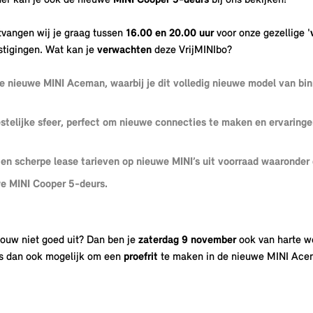
der kan je ook de nieuwe
MINI Cooper 5-deurs
bij ons bekijken!
vangen wij je graag tussen
16.00 en 20.00 uur
voor onze gezellige '
stigingen. Wat kan je
verwachten
deze VrijMINIbo?
de nieuwe MINI Aceman, waarbij je dit volledig nieuwe model van bi
estelijke sfeer, perfect om nieuwe connecties te maken en ervaring
 en scherpe lease tarieven op nieuwe MINI’s uit voorraad waaronde
we MINI Cooper 5-deurs.
ouw niet goed uit? Dan ben je
zaterdag 9 november
ook van harte 
is dan ook mogelijk om een
proefrit
te maken in de nieuwe MINI Ace