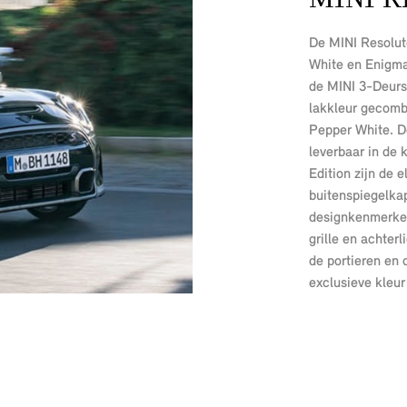
De MINI Resolute
White en Enigmati
de MINI 3-Deurs
lakkleur gecomb
Pepper White. D
leverbaar in de 
Edition zijn de 
buitenspiegelka
designkenmerken
grille en achter
de portieren en 
exclusieve kleu