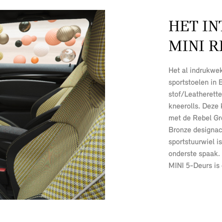
HET IN
MINI R
Het al indrukwek
sportstoelen in
stof/Leatherett
kneerolls. Deze
met de Rebel Gr
Bronze designac
sportstuurwiel 
onderste spaak. 
MINI 5-Deurs is 