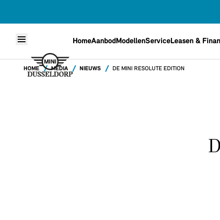
Home
Aanbod
Modellen
Service
Leasen & Finan
Skip to content
HOME
MEDIA
NIEUWS
DE MINI RESOLUTE EDITION
D